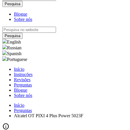
Blogue
Sobre nós
English
Russian
Spanish
Portuguese
Início
Instruções
Revisões
Perguntas
Blogue
Sobre nós
Início
Perguntas
Alcatel OT PIXI 4 Plus Power 5023F
info