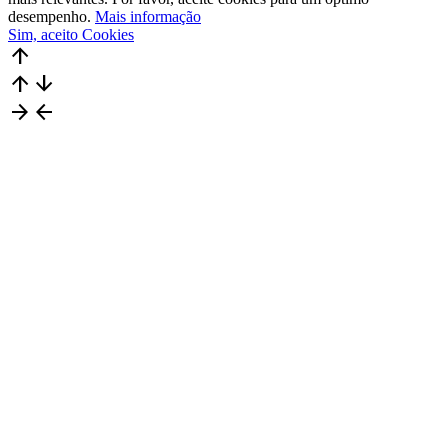
desempenho.
Mais informação
Sim, aceito Cookies
arrow_upward
arrow_upward
arrow_downward
arrow_forward
arrow_back