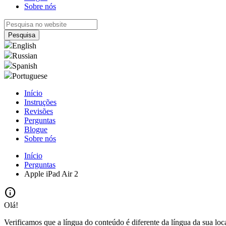
Sobre nós
English
Russian
Spanish
Portuguese
Início
Instruções
Revisões
Perguntas
Blogue
Sobre nós
Início
Perguntas
Apple iPad Air 2
info
Olá!
Verificamos que a língua do conteúdo é diferente da língua da sua loc