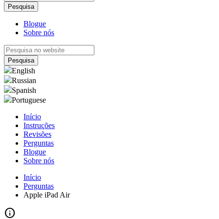
Blogue
Sobre nós
English
Russian
Spanish
Portuguese
Início
Instruções
Revisões
Perguntas
Blogue
Sobre nós
Início
Perguntas
Apple iPad Air
info