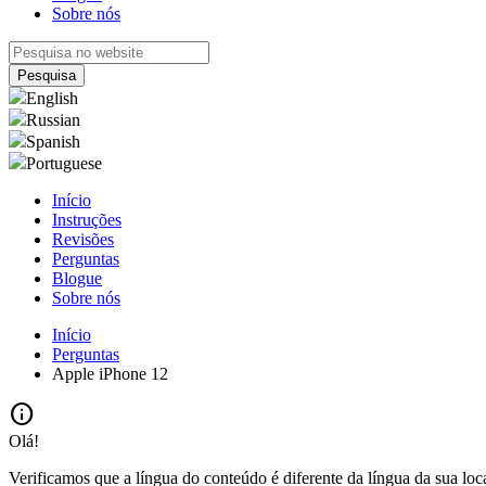
Sobre nós
English
Russian
Spanish
Portuguese
Início
Instruções
Revisões
Perguntas
Blogue
Sobre nós
Início
Perguntas
Apple iPhone 12
info
Olá!
Verificamos que a língua do conteúdo é diferente da língua da sua loc