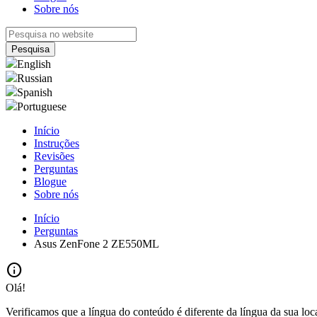
Sobre nós
English
Russian
Spanish
Portuguese
Início
Instruções
Revisões
Perguntas
Blogue
Sobre nós
Início
Perguntas
Asus ZenFone 2 ZE550ML
info
Olá!
Verificamos que a língua do conteúdo é diferente da língua da sua loc