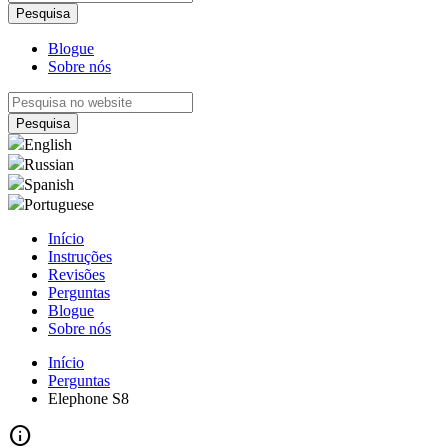
Blogue
Sobre nós
English
Russian
Spanish
Portuguese
Início
Instruções
Revisões
Perguntas
Blogue
Sobre nós
Início
Perguntas
Elephone S8
info