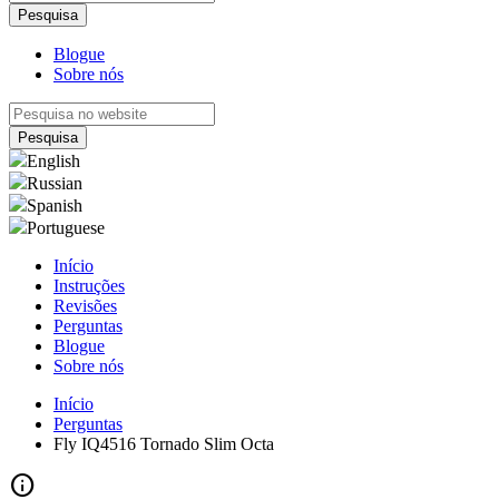
Blogue
Sobre nós
English
Russian
Spanish
Portuguese
Início
Instruções
Revisões
Perguntas
Blogue
Sobre nós
Início
Perguntas
Fly IQ4516 Tornado Slim Octa
info