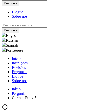
Blogue
Sobre nós
English
Russian
Spanish
Portuguese
Início
Instruções
Revisões
Perguntas
Blogue
Sobre nós
Início
Perguntas
Garmin Fenix 5
info