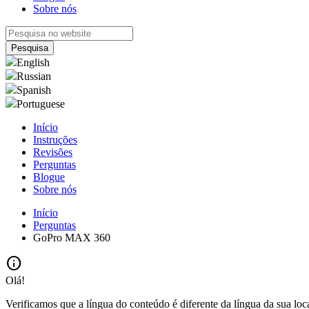
Sobre nós
English
Russian
Spanish
Portuguese
Início
Instruções
Revisões
Perguntas
Blogue
Sobre nós
Início
Perguntas
GoPro MAX 360
info
Olá!
Verificamos que a língua do conteúdo é diferente da língua da sua loc