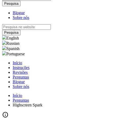
Blogue
Sobre nós
English
Russian
Spanish
Portuguese
Início
Instruções
Revisões
Perguntas
Blogue
Sobre nós
Início
Perguntas
Highscreen Spark
info