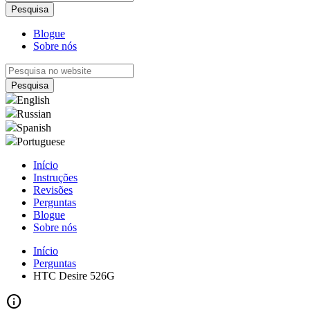
Blogue
Sobre nós
English
Russian
Spanish
Portuguese
Início
Instruções
Revisões
Perguntas
Blogue
Sobre nós
Início
Perguntas
HTC Desire 526G
info