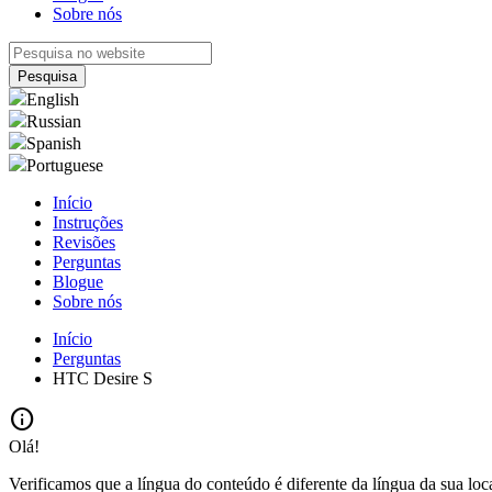
Sobre nós
English
Russian
Spanish
Portuguese
Início
Instruções
Revisões
Perguntas
Blogue
Sobre nós
Início
Perguntas
HTC Desire S
info
Olá!
Verificamos que a língua do conteúdo é diferente da língua da sua loc