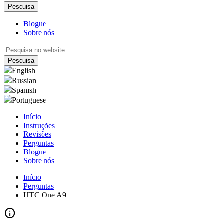
Blogue
Sobre nós
English
Russian
Spanish
Portuguese
Início
Instruções
Revisões
Perguntas
Blogue
Sobre nós
Início
Perguntas
HTC One A9
info