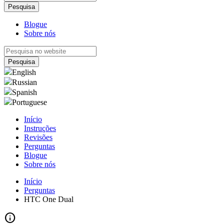
Blogue
Sobre nós
English
Russian
Spanish
Portuguese
Início
Instruções
Revisões
Perguntas
Blogue
Sobre nós
Início
Perguntas
HTC One Dual
info