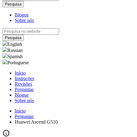
Blogue
Sobre nós
English
Russian
Spanish
Portuguese
Início
Instruções
Revisões
Perguntas
Blogue
Sobre nós
Início
Perguntas
Huawei Ascend G510
info