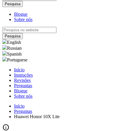
Blogue
Sobre nós
English
Russian
Spanish
Portuguese
Início
Instruções
Revisões
Perguntas
Blogue
Sobre nós
Início
Perguntas
Huawei Honor 10X Lite
info