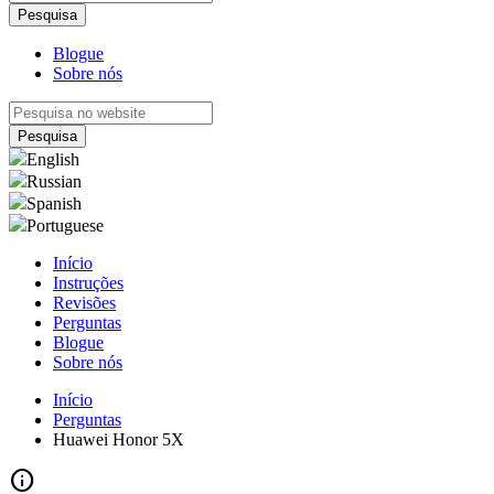
Blogue
Sobre nós
English
Russian
Spanish
Portuguese
Início
Instruções
Revisões
Perguntas
Blogue
Sobre nós
Início
Perguntas
Huawei Honor 5X
info