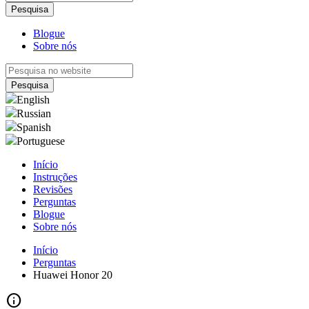
Blogue
Sobre nós
English
Russian
Spanish
Portuguese
Início
Instruções
Revisões
Perguntas
Blogue
Sobre nós
Início
Perguntas
Huawei Honor 20
info