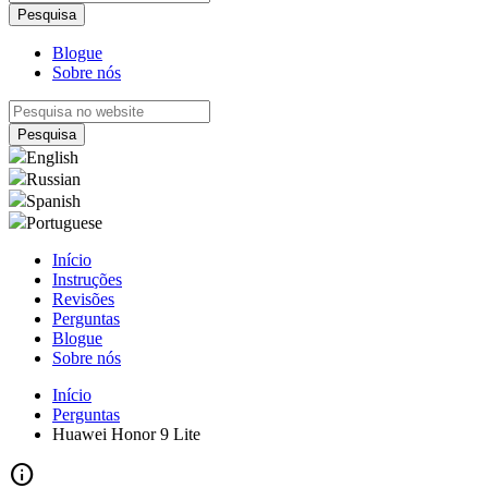
Blogue
Sobre nós
English
Russian
Spanish
Portuguese
Início
Instruções
Revisões
Perguntas
Blogue
Sobre nós
Início
Perguntas
Huawei Honor 9 Lite
info