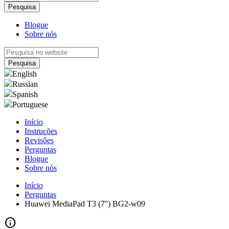
Blogue
Sobre nós
English
Russian
Spanish
Portuguese
Início
Instruções
Revisões
Perguntas
Blogue
Sobre nós
Início
Perguntas
Huawei MediaPad T3 (7'') BG2-w09
info