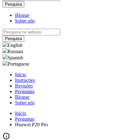
Blogue
Sobre nós
English
Russian
Spanish
Portuguese
Início
Instruções
Revisões
Perguntas
Blogue
Sobre nós
Início
Perguntas
Huawei P20 Pro
info