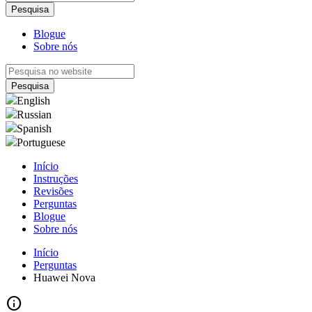
Blogue
Sobre nós
English
Russian
Spanish
Portuguese
Início
Instruções
Revisões
Perguntas
Blogue
Sobre nós
Início
Perguntas
Huawei Nova
info