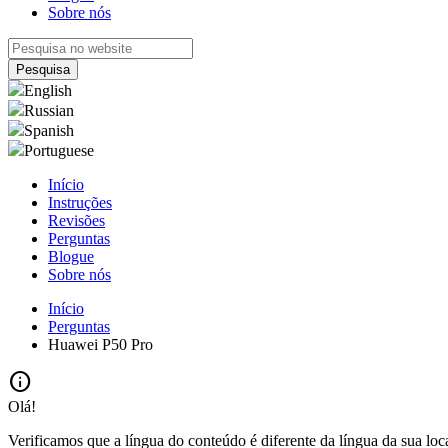
Sobre nós
English
Russian
Spanish
Portuguese
Início
Instruções
Revisões
Perguntas
Blogue
Sobre nós
Início
Perguntas
Huawei P50 Pro
info
Olá!
Verificamos que a língua do conteúdo é diferente da língua da sua loc