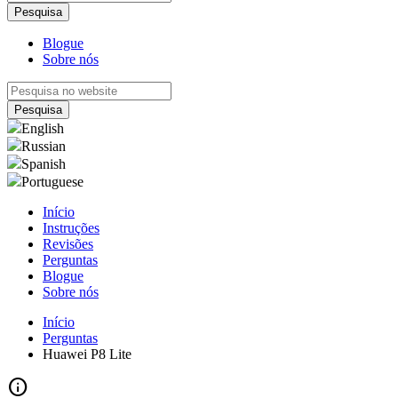
Blogue
Sobre nós
English
Russian
Spanish
Portuguese
Início
Instruções
Revisões
Perguntas
Blogue
Sobre nós
Início
Perguntas
Huawei P8 Lite
info