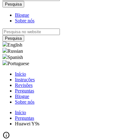
Blogue
Sobre nós
English
Russian
Spanish
Portuguese
Início
Instruções
Revisões
Perguntas
Blogue
Sobre nós
Início
Perguntas
Huawei Y9s
info