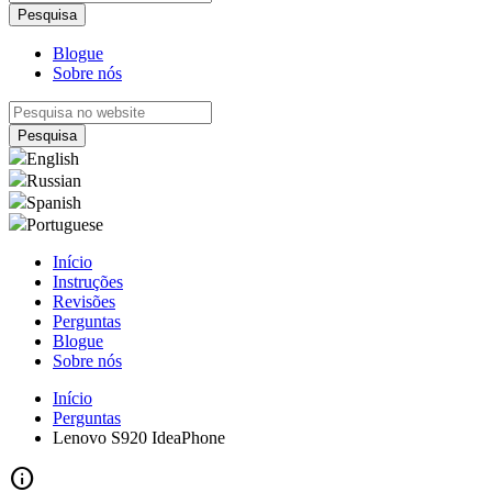
Blogue
Sobre nós
English
Russian
Spanish
Portuguese
Início
Instruções
Revisões
Perguntas
Blogue
Sobre nós
Início
Perguntas
Lenovo S920 IdeaPhone
info