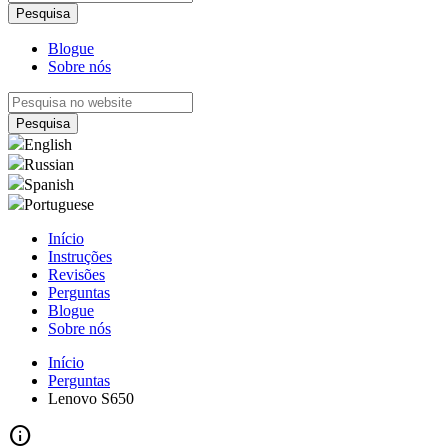
Blogue
Sobre nós
English
Russian
Spanish
Portuguese
Início
Instruções
Revisões
Perguntas
Blogue
Sobre nós
Início
Perguntas
Lenovo S650
info