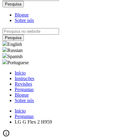
Blogue
Sobre nós
English
Russian
Spanish
Portuguese
Início
Instruções
Revisões
Perguntas
Blogue
Sobre nós
Início
Perguntas
LG G Flex 2 H959
info