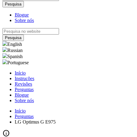
Blogue
Sobre nós
English
Russian
Spanish
Portuguese
Início
Instruções
Revisões
Perguntas
Blogue
Sobre nós
Início
Perguntas
LG Optimus G E975
info