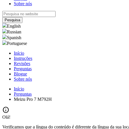
Sobre nós
English
Russian
Spanish
Portuguese
Início
Instruções
Revisões
Perguntas
Blogue
Sobre nós
Início
Perguntas
Meizu Pro 7 M792H
info
Olá!
Verificamos que a língua do conteúdo é diferente da língua da sua loc