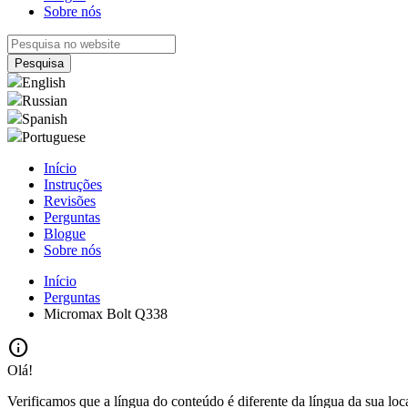
Sobre nós
English
Russian
Spanish
Portuguese
Início
Instruções
Revisões
Perguntas
Blogue
Sobre nós
Início
Perguntas
Micromax Bolt Q338
info
Olá!
Verificamos que a língua do conteúdo é diferente da língua da sua loc