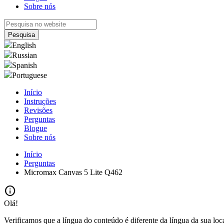
Sobre nós
English
Russian
Spanish
Portuguese
Início
Instruções
Revisões
Perguntas
Blogue
Sobre nós
Início
Perguntas
Micromax Canvas 5 Lite Q462
info
Olá!
Verificamos que a língua do conteúdo é diferente da língua da sua loc