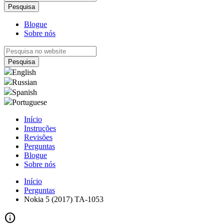
Blogue
Sobre nós
English
Russian
Spanish
Portuguese
Início
Instruções
Revisões
Perguntas
Blogue
Sobre nós
Início
Perguntas
Nokia 5 (2017) TA-1053
info