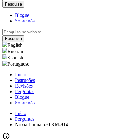
Blogue
Sobre nós
English
Russian
Spanish
Portuguese
Início
Instruções
Revisões
Perguntas
Blogue
Sobre nós
Início
Perguntas
Nokia Lumia 520 RM-914
info