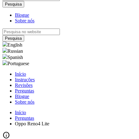
Blogue
Sobre nós
English
Russian
Spanish
Portuguese
Início
Instruções
Revisões
Perguntas
Blogue
Sobre nós
Início
Perguntas
Oppo Reno4 Lite
info