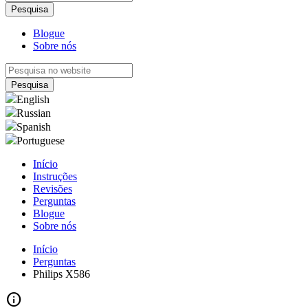
Blogue
Sobre nós
English
Russian
Spanish
Portuguese
Início
Instruções
Revisões
Perguntas
Blogue
Sobre nós
Início
Perguntas
Philips X586
info