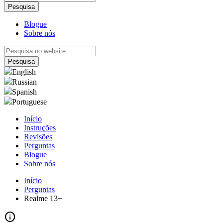
Blogue
Sobre nós
English
Russian
Spanish
Portuguese
Início
Instruções
Revisões
Perguntas
Blogue
Sobre nós
Início
Perguntas
Realme 13+
info