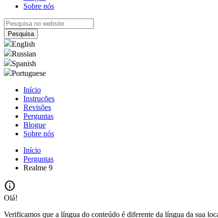
Sobre nós
English
Russian
Spanish
Portuguese
Início
Instruções
Revisões
Perguntas
Blogue
Sobre nós
Início
Perguntas
Realme 9
info
Olá!
Verificamos que a língua do conteúdo é diferente da língua da sua loc