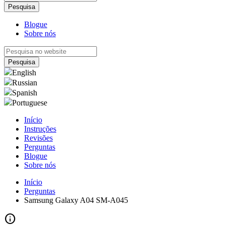
Blogue
Sobre nós
English
Russian
Spanish
Portuguese
Início
Instruções
Revisões
Perguntas
Blogue
Sobre nós
Início
Perguntas
Samsung Galaxy A04 SM-A045
info