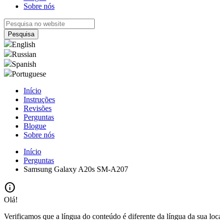
Sobre nós
English
Russian
Spanish
Portuguese
Início
Instruções
Revisões
Perguntas
Blogue
Sobre nós
Início
Perguntas
Samsung Galaxy A20s SM-A207
info
Olá!
Verificamos que a língua do conteúdo é diferente da língua da sua loc