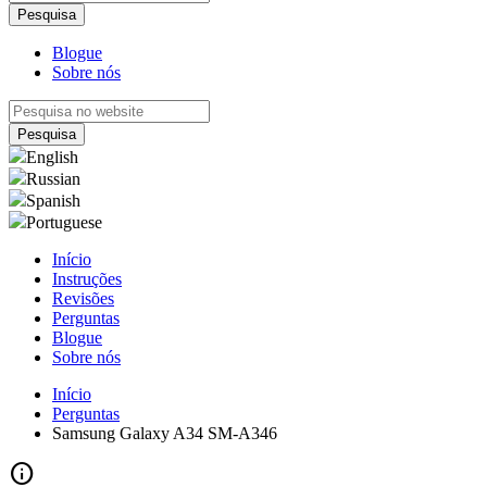
Blogue
Sobre nós
English
Russian
Spanish
Portuguese
Início
Instruções
Revisões
Perguntas
Blogue
Sobre nós
Início
Perguntas
Samsung Galaxy A34 SM-A346
info