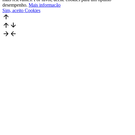
desempenho.
Mais informação
Sim, aceito Cookies
arrow_upward
arrow_upward
arrow_downward
arrow_forward
arrow_back