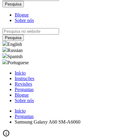
Blogue
Sobre nós
English
Russian
Spanish
Portuguese
Início
Instruções
Revisões
Perguntas
Blogue
Sobre nós
Início
Perguntas
Samsung Galaxy A60 SM-A6060
info