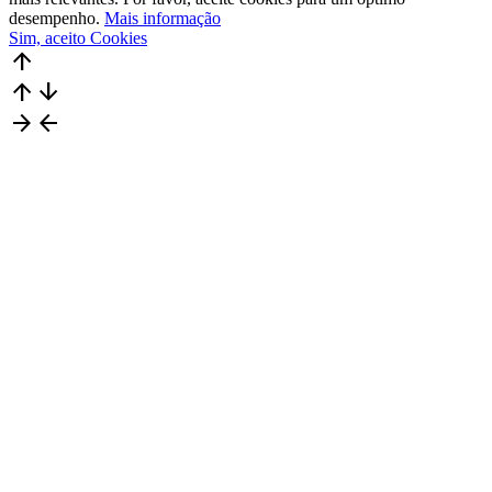
desempenho.
Mais informação
Sim, aceito Cookies
arrow_upward
arrow_upward
arrow_downward
arrow_forward
arrow_back