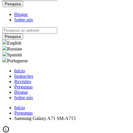
Blogue
Sobre nós
English
Russian
Spanish
Portuguese
Início
Instruções
Revisões
Perguntas
Blogue
Sobre nós
Início
Perguntas
Samsung Galaxy A71 SM-A715
info