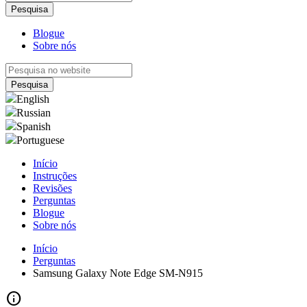
Blogue
Sobre nós
English
Russian
Spanish
Portuguese
Início
Instruções
Revisões
Perguntas
Blogue
Sobre nós
Início
Perguntas
Samsung Galaxy Note Edge SM-N915
info