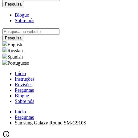
Blogue
Sobre nós
English
Russian
Spanish
Portuguese
Início
Instruções
Revisões
Perguntas
Blogue
Sobre nós
Início
Perguntas
Samsung Galaxy Round SM-G910S
info