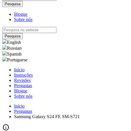
Blogue
Sobre nós
English
Russian
Spanish
Portuguese
Início
Instruções
Revisões
Perguntas
Blogue
Sobre nós
Início
Perguntas
Samsung Galaxy S24 FE SM-S721
info