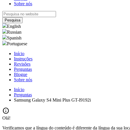
Sobre nós
English
Russian
Spanish
Portuguese
Início
Instruções
Revisões
Perguntas
Blogue
Sobre nós
Início
Perguntas
Samsung Galaxy S4 Mini Plus GT-I9192i
info
Olá!
Verificamos que a língua do conteúdo é diferente da língua da sua loc