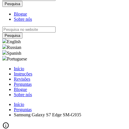
Blogue
Sobre nós
English
Russian
Spanish
Portuguese
Início
Instruções
Revisões
Perguntas
Blogue
Sobre nós
Início
Perguntas
Samsung Galaxy S7 Edge SM-G935
info