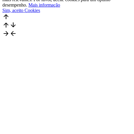
desempenho.
Mais informação
Sim, aceito Cookies
arrow_upward
arrow_upward
arrow_downward
arrow_forward
arrow_back