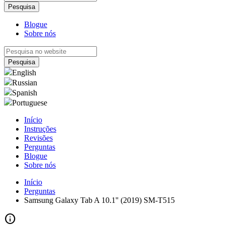
Blogue
Sobre nós
English
Russian
Spanish
Portuguese
Início
Instruções
Revisões
Perguntas
Blogue
Sobre nós
Início
Perguntas
Samsung Galaxy Tab A 10.1'' (2019) SM-T515
info