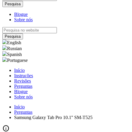
Blogue
Sobre nós
English
Russian
Spanish
Portuguese
Início
Instruções
Revisões
Perguntas
Blogue
Sobre nós
Início
Perguntas
Samsung Galaxy Tab Pro 10.1'' SM-T525
info