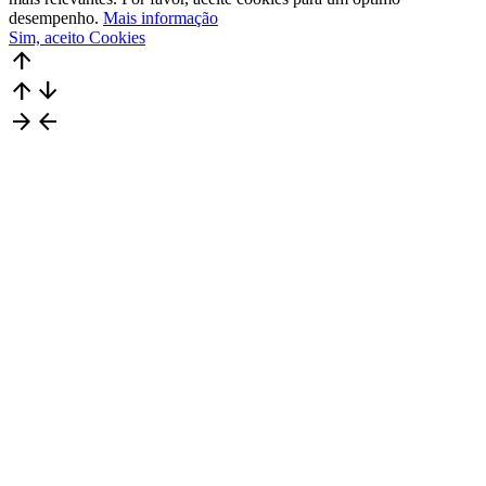
desempenho.
Mais informação
Sim, aceito Cookies
arrow_upward
arrow_upward
arrow_downward
arrow_forward
arrow_back